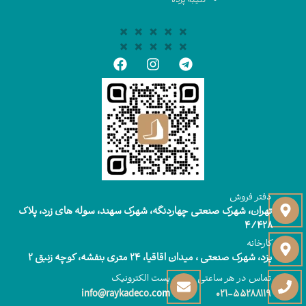
کتیبه پرده
دفتر فروش
تهران، شهرک صنعتی چهاردنگه، شهرک سهند، سوله های زرد، پلاک
۴/۴۲۸
کارخانه
یزد، شهرک صنعتی ، میدان اقاقیا، ۲۴ متری بنفشه، کوچه زنبق ۲
تماس در هر ساعتی
پست الکترونیک
info@raykadeco.c
om
021-55288119