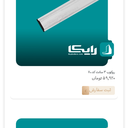
روکوب ۳ سانت کد ۷۰
59,920
تومان
ثبت سفارش