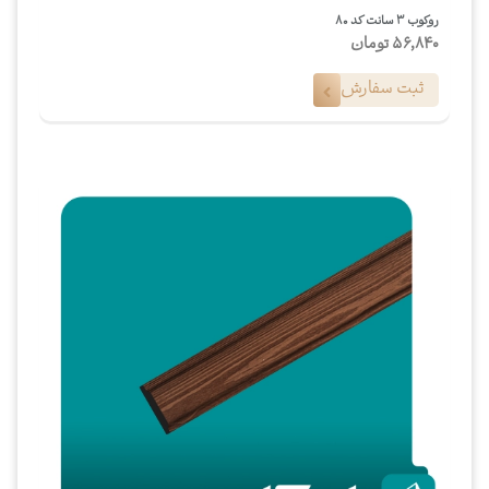
روکوب ۳ سانت کد ۸۰
56,840
تومان
ثبت سفارش