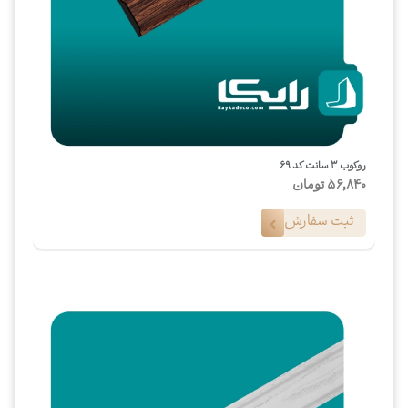
روکوب ۳ سانت کد ۶۹
56,840
تومان
ثبت سفارش