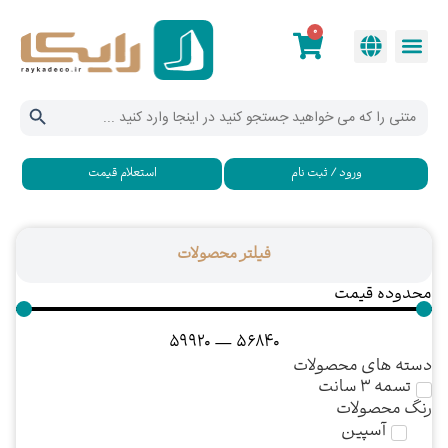
0
دکمه جستجو
جستجو
برای:
ورود / ثبت نام
استعلام قیمت
فیلتر محصولات
محدوده قیمت
59920
—
56840
دسته های محصولات
تسمه ۳ سانت
رنگ محصولات
آسپین