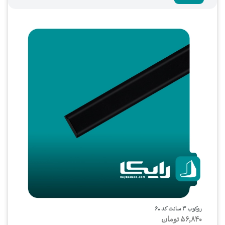
روکوب ۳ سانت کد ۶۰
56,840
تومان