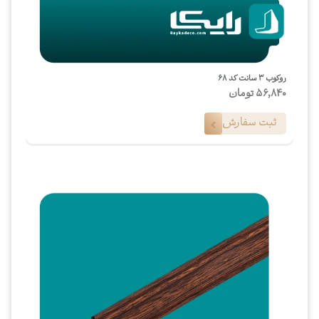
روکوب ۳ سانت کد ۶۸
56,840
تومان
ثبت سفارش