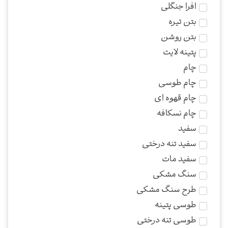
افرا جنگلی
بتن تیره
بتن روشن
پتینه لایت
چام
چام طوسی
چام قهوه ای
چام نسکافه
سفید
سفید تنه درختی
سفید مات
سنگ مشکی
طرح سنگ مشکی
طوسی پتینه
طوسی تنه درختی