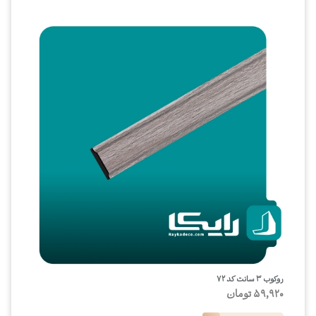
روکوب ۳ سانت کد ۷۲
59,920
تومان