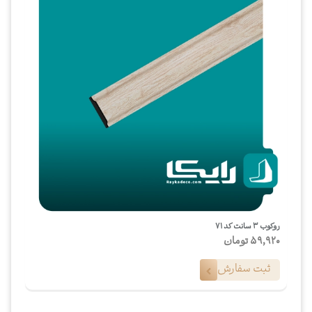
روکوب ۳ سانت کد ۷۱
59,920
تومان
ثبت سفارش