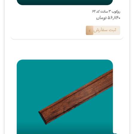
روکوب ۳ سانت کد ۶۲
56,840
تومان
ثبت سفارش